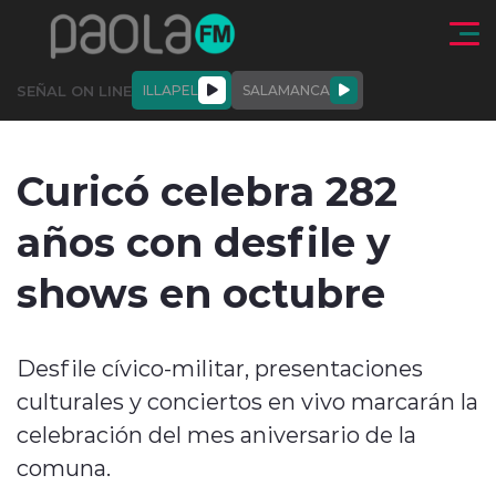
Click acá para ir directamente al contenido
SEÑAL ON LINE
ILLAPEL
SALAMANCA
QUIÉNE
NALES
ACTUALIDAD
DEPORTES
ENTREVISTAS
Curicó celebra 282
SOMOS
años con desfile y
shows en octubre
modo claro
Desfile cívico-militar, presentaciones
culturales y conciertos en vivo marcarán la
celebración del mes aniversario de la
comuna.