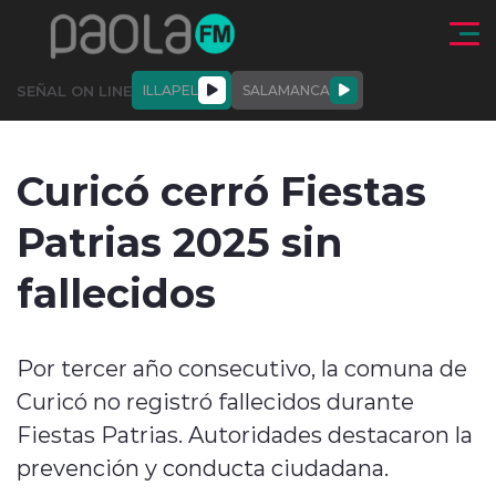
Click acá para ir directamente al contenido
SEÑAL ON LINE
ILLAPEL
SALAMANCA
QUIÉNE
NALES
ACTUALIDAD
DEPORTES
ENTREVISTAS
Curicó cerró Fiestas
SOMOS
Patrias 2025 sin
fallecidos
modo claro
Por tercer año consecutivo, la comuna de
Curicó no registró fallecidos durante
Fiestas Patrias. Autoridades destacaron la
prevención y conducta ciudadana.