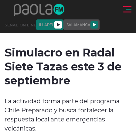
Click acá para ir directamente al contenido
SEÑAL ON LINE
ILLAPEL
SALAMANCA
QUIÉNE
NALES
ACTUALIDAD
DEPORTES
ENTREVISTAS
Simulacro en Radal
SOMOS
Siete Tazas este 3 de
septiembre
modo claro
La actividad forma parte del programa
Chile Preparado y busca fortalecer la
respuesta local ante emergencias
volcánicas.