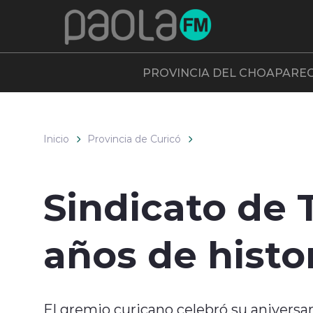
Click acá para ir directamente al contenido
PROVINCIA DEL CHOAPA
RE
Inicio
Provincia de Curicó
Sindicato de 
años de histo
El gremio curicano celebró su anivers