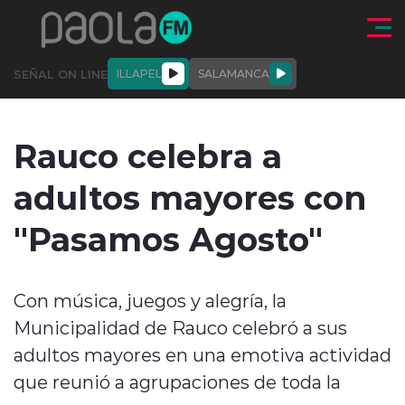
Click acá para ir directamente al contenido
SEÑAL ON LINE
ILLAPEL
SALAMANCA
QUIÉNE
NALES
ACTUALIDAD
DEPORTES
ENTREVISTAS
Rauco celebra a
SOMOS
adultos mayores con
"Pasamos Agosto"
modo claro
Con música, juegos y alegría, la
Municipalidad de Rauco celebró a sus
adultos mayores en una emotiva actividad
que reunió a agrupaciones de toda la