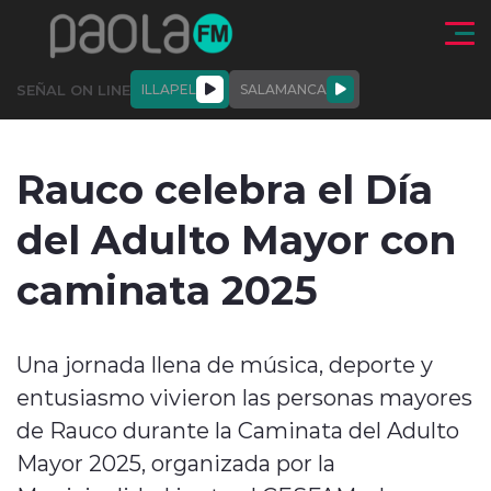
Click acá para ir directamente al contenido
SEÑAL ON LINE
ILLAPEL
SALAMANCA
QUIÉNE
NALES
ACTUALIDAD
DEPORTES
ENTREVISTAS
Rauco celebra el Día
SOMOS
del Adulto Mayor con
caminata 2025
modo claro
Una jornada llena de música, deporte y
entusiasmo vivieron las personas mayores
de Rauco durante la Caminata del Adulto
Mayor 2025, organizada por la