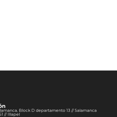
ón
alamanca, Block D departamento 13 // Salamanca
 // Illapel