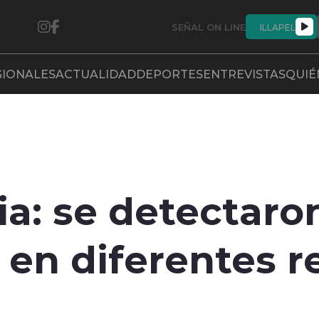
SEÑAL ON LINE
ILLAPEL
GIONALES
ACTUALIDAD
DEPORTES
ENTREVISTAS
QUIÉ
ria: se detectar
r en diferentes r