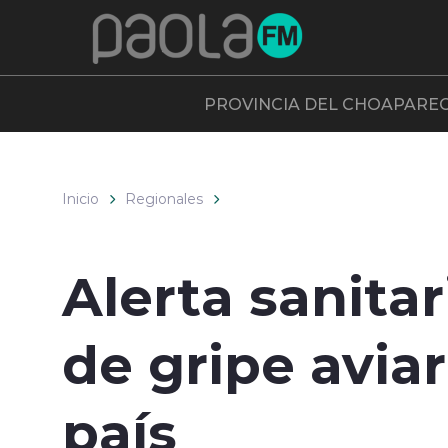
Click acá para ir directamente al contenido
PROVINCIA DEL CHOAPA
RE
Inicio
Regionales
Alerta sanita
de gripe avia
país