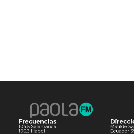
Frecuencias
Direcci
104.5 Salamanca
Matilde S
106.3 Illapel
Ecuador 351