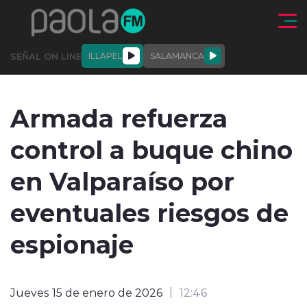
Click acá para ir directamente al contenido
SEÑAL ON LINE
ILLAPEL
SALAMANCA
QUIÉNE
NALES
ACTUALIDAD
DEPORTES
ENTREVISTAS
Armada refuerza
SOMOS
control a buque chino
en Valparaíso por
eventuales riesgos de
modo claro
espionaje
Jueves 15 de enero de 2026
12:46