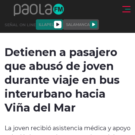
Click acá para ir directamente al contenido
SEÑAL ON LINE
ILLAPEL
SALAMANCA
QUIÉNE
NALES
ACTUALIDAD
DEPORTES
ENTREVISTAS
Detienen a pasajero
SOMOS
que abusó de joven
durante viaje en bus
interurbano hacia
modo claro
Viña del Mar
La joven recibió asistencia médica y apoyo