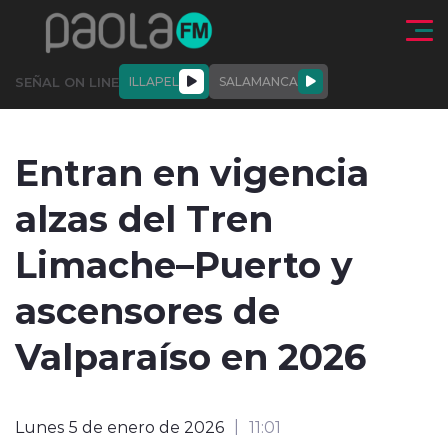
Click acá para ir directamente al contenido
SEÑAL ON LINE
ILLAPEL
SALAMANCA
QUIÉNE
NALES
ACTUALIDAD
DEPORTES
ENTREVISTAS
Entran en vigencia
SOMOS
alzas del Tren
Limache–Puerto y
ascensores de
modo claro
Valparaíso en 2026
Lunes 5 de enero de 2026
11:01