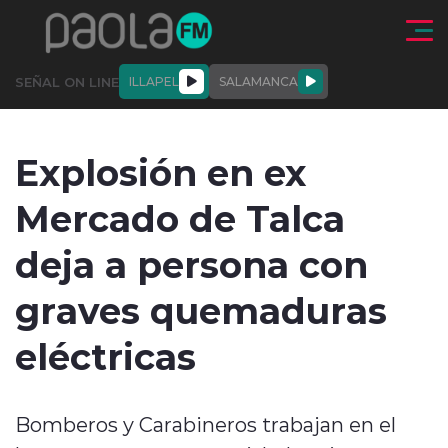
Click acá para ir directamente al contenido
SEÑAL ON LINE
ILLAPEL
SALAMANCA
QUIÉNE
NALES
ACTUALIDAD
DEPORTES
ENTREVISTAS
Explosión en ex
SOMOS
Mercado de Talca
deja a persona con
graves quemaduras
modo claro
eléctricas
Bomberos y Carabineros trabajan en el