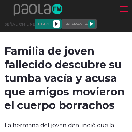
Click acá para ir directamente al contenido
SEÑAL ON LINE
ILLAPEL
SALAMANCA
QUIÉNE
NALES
ACTUALIDAD
DEPORTES
ENTREVISTAS
Familia de joven
SOMOS
fallecido descubre su
tumba vacía y acusa
que amigos movieron
modo claro
el cuerpo borrachos
La hermana del joven denunció que la