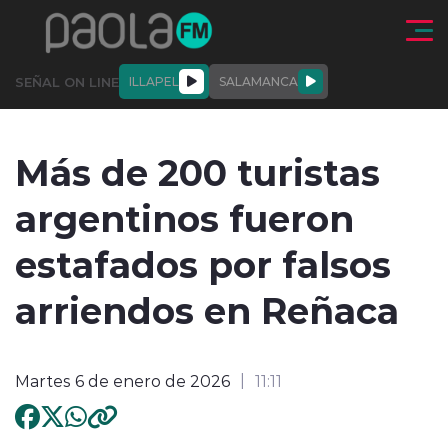
Click acá para ir directamente al contenido
SEÑAL ON LINE
ILLAPEL
SALAMANCA
QUIÉNE
NALES
ACTUALIDAD
DEPORTES
ENTREVISTAS
Más de 200 turistas
SOMOS
argentinos fueron
estafados por falsos
arriendos en Reñaca
modo claro
Martes 6 de enero de 2026
11:11