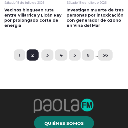
Sábado 18 de julio de 2026
Sábado 18 de julio de 2026
Vecinos bloquean ruta
Investigan muerte de tres
entre Villarrica y Licán Ray
personas por intoxicación
por prolongado corte de
con generador de ozono
energía
en Viña del Mar
1
2
3
4
5
6
...
56
QUIÉNES SOMOS