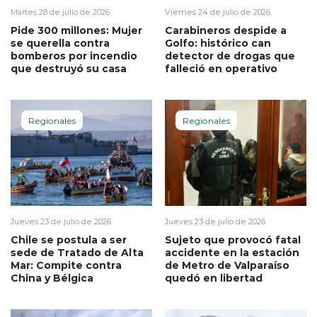
Martes 28 de julio de 2026
Viernes 24 de julio de 2026
Pide 300 millones: Mujer
Carabineros despide a
se querella contra
Golfo: histórico can
bomberos por incendio
detector de drogas que
que destruyó su casa
falleció en operativo
Regionales
Regionales
Jueves 23 de julio de 2026
Jueves 23 de julio de 2026
Chile se postula a ser
Sujeto que provocó fatal
sede de Tratado de Alta
accidente en la estación
Mar: Compite contra
de Metro de Valparaíso
China y Bélgica
quedó en libertad