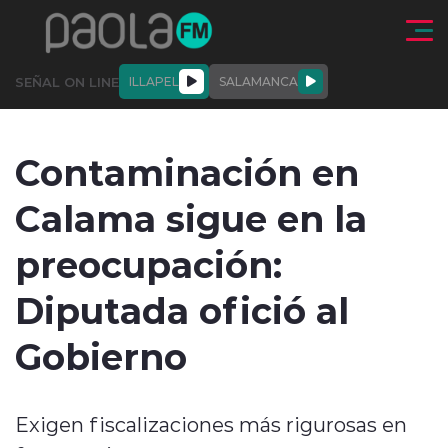
Click acá para ir directamente al contenido
SEÑAL ON LINE
ILLAPEL
SALAMANCA
QUIÉNE
NALES
ACTUALIDAD
DEPORTES
ENTREVISTAS
Contaminación en
SOMOS
Calama sigue en la
preocupación:
Diputada ofició al
modo claro
Gobierno
Exigen fiscalizaciones más rigurosas en