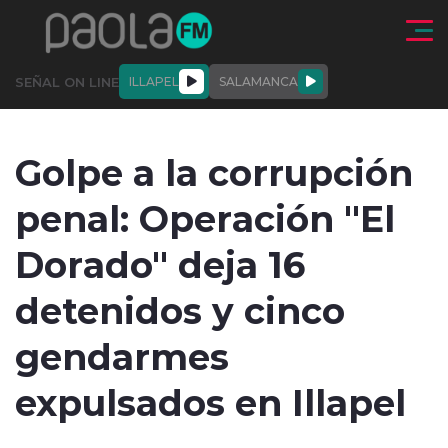
Click acá para ir directamente al contenido
SEÑAL ON LINE
ILLAPEL
SALAMANCA
QUIÉNE
NALES
ACTUALIDAD
DEPORTES
ENTREVISTAS
Golpe a la corrupción
SOMOS
penal: Operación "El
Dorado" deja 16
detenidos y cinco
modo claro
gendarmes
expulsados en Illapel