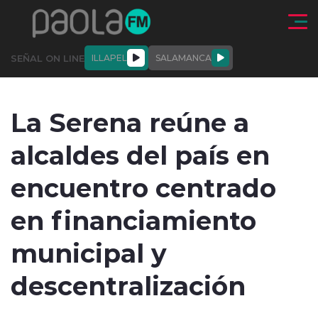
Click acá para ir directamente al contenido
SEÑAL ON LINE
ILLAPEL
SALAMANCA
QUIÉNE
NALES
ACTUALIDAD
DEPORTES
ENTREVISTAS
La Serena reúne a
SOMOS
alcaldes del país en
encuentro centrado
en financiamiento
modo claro
municipal y
descentralización