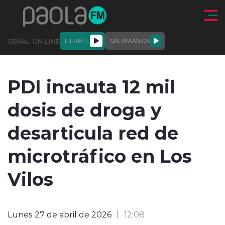
Click acá para ir directamente al contenido
SEÑAL ON LINE
ILLAPEL
SALAMANCA
QUIÉNE
NALES
ACTUALIDAD
DEPORTES
ENTREVISTAS
PDI incauta 12 mil
SOMOS
dosis de droga y
desarticula red de
microtráfico en Los
modo claro
Vilos
Lunes 27 de abril de 2026
12:08