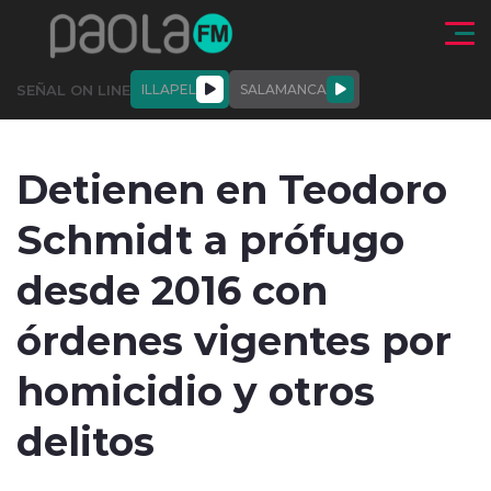
Click acá para ir directamente al contenido
SEÑAL ON LINE
ILLAPEL
SALAMANCA
QUIÉNE
NALES
ACTUALIDAD
DEPORTES
ENTREVISTAS
Detienen en Teodoro
SOMOS
Schmidt a prófugo
desde 2016 con
órdenes vigentes por
modo claro
homicidio y otros
delitos