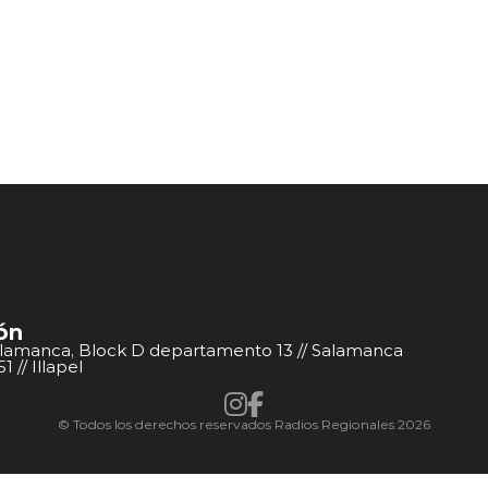
ón
alamanca, Block D departamento 13 // Salamanca
 // Illapel
© Todos los derechos reservados Radios Regionales 2026