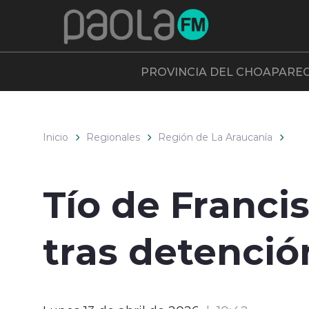
Click acá para ir directamente al contenido
PROVINCIA DEL CHOAPA
RE
Inicio
Regionales
Región de La Araucanía
Tío de Franci
tras detenció