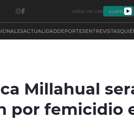
SEÑAL ON LINE
ILLAPEL
GIONALES
ACTUALIDAD
DEPORTES
ENTREVISTAS
QUIÉ
sca Millahual se
n por femicidio