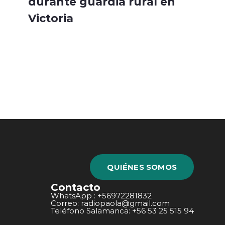
durante guardia rural en
Victoria
QUIÉNES SOMOS
Contacto
WhatsApp : +56972281832
Correo: radiopaola@gmail.com
Teléfono Salamanca: +56 53 25 515 94