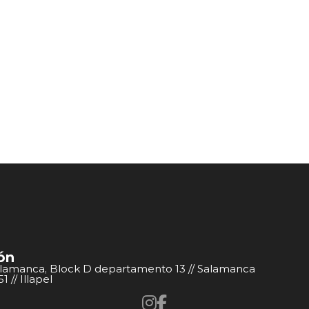
ón
alamanca, Block D departamento 13 // Salamanca
 // Illapel