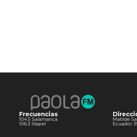
Frecuencias
Direcci
104.5 Salamanca
Matilde S
106.3 Illapel
Ecuador 351