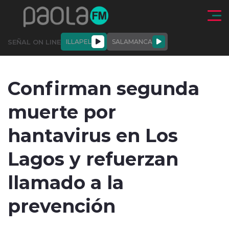
Click acá para ir directamente al contenido
SEÑAL ON LINE
ILLAPEL
SALAMANCA
QUIÉNE
NALES
ACTUALIDAD
DEPORTES
ENTREVISTAS
Confirman segunda
SOMOS
muerte por
hantavirus en Los
Lagos y refuerzan
modo claro
llamado a la
prevención