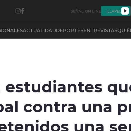
SEÑAL ON LINE
ILLAPEL
GIONALES
ACTUALIDAD
DEPORTES
ENTREVISTAS
QUIÉ
: estudiantes qu
pal contra una p
detenidos una s