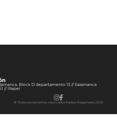
ón
alamanca, Block D departamento 13 // Salamanca
 // Illapel
© Todos los derechos reservados Radios Regionales 2026