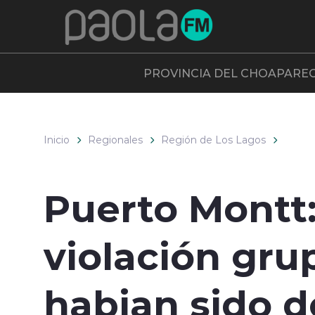
Click acá para ir directamente al contenido
PROVINCIA DEL CHOAPA
RE
Inicio
Regionales
Región de Los Lagos
Puerto Montt
violación gru
habian sido 