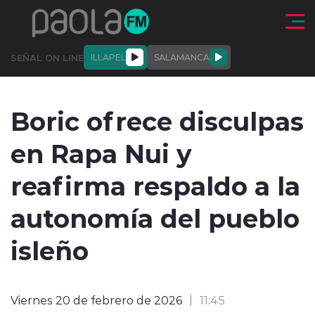
Click acá para ir directamente al contenido
SEÑAL ON LINE
ILLAPEL
SALAMANCA
QUIÉNE
NALES
ACTUALIDAD
DEPORTES
ENTREVISTAS
Boric ofrece disculpas
SOMOS
en Rapa Nui y
reafirma respaldo a la
autonomía del pueblo
modo claro
isleño
Viernes 20 de febrero de 2026
11:45