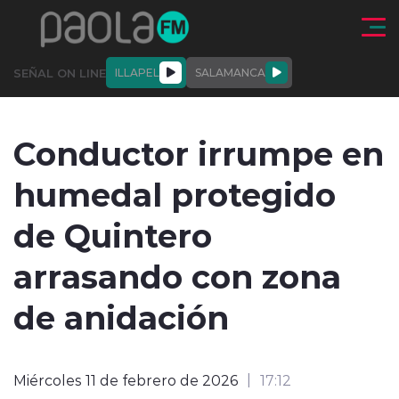
Click acá para ir directamente al contenido
SEÑAL ON LINE
ILLAPEL
SALAMANCA
QUIÉNE
NALES
ACTUALIDAD
DEPORTES
ENTREVISTAS
Conductor irrumpe en
SOMOS
humedal protegido
de Quintero
arrasando con zona
modo claro
de anidación
Miércoles 11 de febrero de 2026
17:12