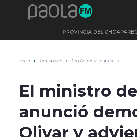
Click acá para ir directamente al contenido
PROVINCIA DEL CHOAPA
RE
Inicio
Regionales
Región de Valparaíso
El ministro d
anunció demol
Olivar y advie