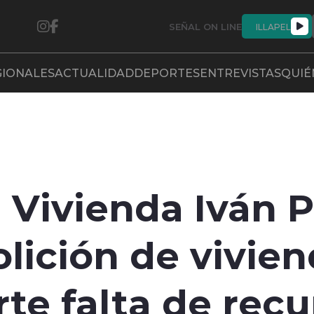
SEÑAL ON LINE
ILLAPEL
GIONALES
ACTUALIDAD
DEPORTES
ENTREVISTAS
QUIÉ
e Vivienda Iván 
ición de vivien
rte falta de rec