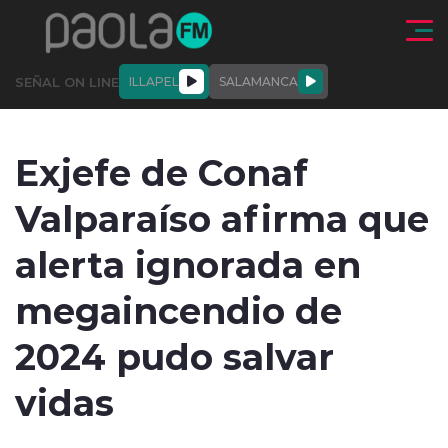
Click acá para ir directamente al contenido
SEÑAL ON LINE
ILLAPEL
SALAMANCA
QUIÉNE
NALES
ACTUALIDAD
DEPORTES
ENTREVISTAS
Exjefe de Conaf
SOMOS
Valparaíso afirma que
alerta ignorada en
megaincendio de
modo claro
2024 pudo salvar
vidas