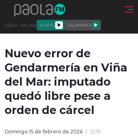
Click acá para ir directamente al contenido
SEÑAL ON LINE
ILLAPEL
SALAMANCA
QUIÉNE
NALES
ACTUALIDAD
DEPORTES
ENTREVISTAS
Nuevo error de
SOMOS
Gendarmería en Viña
del Mar: imputado
quedó libre pese a
modo claro
orden de cárcel
Domingo 15 de febrero de 2026
12:15