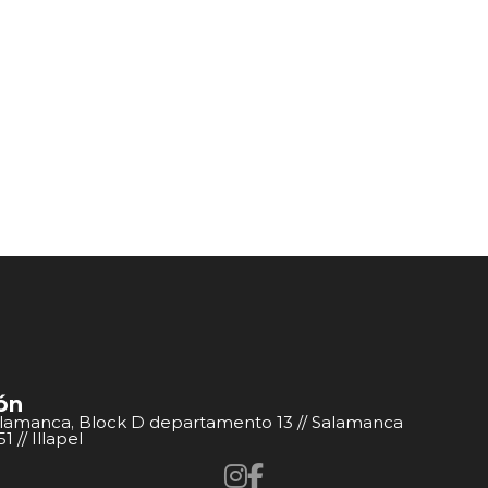
ón
alamanca, Block D departamento 13 // Salamanca
 // Illapel