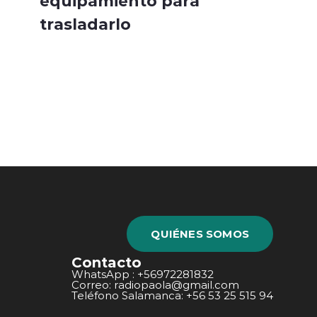
equipamiento para
trasladarlo
QUIÉNES SOMOS
Contacto
WhatsApp : +56972281832
Correo: radiopaola@gmail.com
Teléfono Salamanca: +56 53 25 515 94