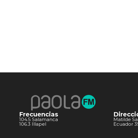
Frecuencias
Direcci
104.5 Salamanca
Matilde S
106.3 Illapel
Ecuador 351