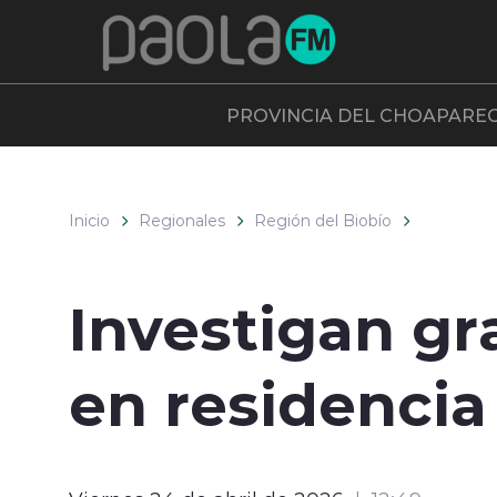
Click acá para ir directamente al contenido
PROVINCIA DEL CHOAPA
RE
Inicio
Regionales
Región del Biobío
Investigan gr
en residenci