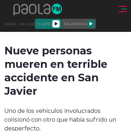
Click acá para ir directamente al contenido
SEÑAL ON LINE
ILLAPEL
SALAMANCA
QUIÉNE
NALES
ACTUALIDAD
DEPORTES
ENTREVISTAS
Nueve personas
SOMOS
mueren en terrible
accidente en San
Javier
modo claro
Uno de los vehículos involucrados
colisionó con otro que había sufrido un
desperfecto.