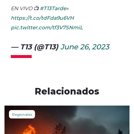
EN VIVO 📺
#T13Tarde
»
https://t.co/tdFda9u6VH
pic.twitter.com/tf3V7SNmiL
— T13 (@T13)
June 26, 2023
Relacionados
Regionales