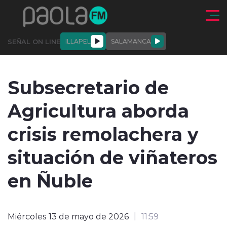
Click acá para ir directamente al contenido
SEÑAL ON LINE
ILLAPEL
SALAMANCA
QUIÉNE
NALES
ACTUALIDAD
DEPORTES
ENTREVISTAS
Subsecretario de
SOMOS
Agricultura aborda
crisis remolachera y
situación de viñateros
modo claro
en Ñuble
Miércoles 13 de mayo de 2026
11:59