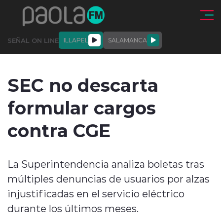
Click acá para ir directamente al contenido
SEÑAL ON LINE
ILLAPEL
SALAMANCA
QUIÉNE
NALES
ACTUALIDAD
DEPORTES
ENTREVISTAS
SEC no descarta
SOMOS
formular cargos
contra CGE
modo claro
La Superintendencia analiza boletas tras
múltiples denuncias de usuarios por alzas
injustificadas en el servicio eléctrico
durante los últimos meses.