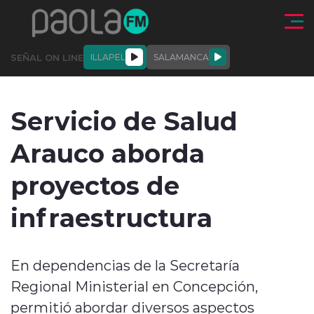
Click acá para ir directamente al contenido
SEÑAL ON LINE
ILLAPEL
SALAMANCA
QUIÉNE
NALES
ACTUALIDAD
DEPORTES
ENTREVISTAS
Servicio de Salud
SOMOS
Arauco aborda
proyectos de
infraestructura
modo claro
En dependencias de la Secretaría
Regional Ministerial en Concepción,
permitió abordar diversos aspectos