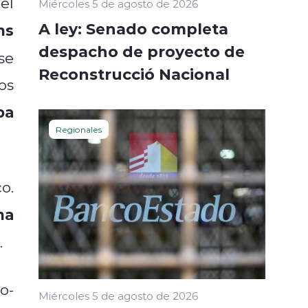
el
Miércoles 5 de agosto de 2026
A ley: Senado completa
ns
despacho de proyecto de
se
Reconstrucció Nacional
os
ba
Regionales
o.
na
.
o-
Miércoles 5 de agosto de 2026