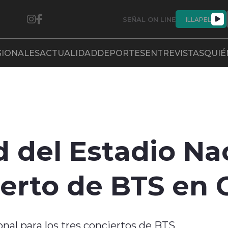
SEÑAL ON LINE
ILLAPEL
GIONALES
ACTUALIDAD
DEPORTES
ENTREVISTAS
QUIÉ
d del Estadio Na
ierto de BTS en 
onal para los tres conciertos de BTS,