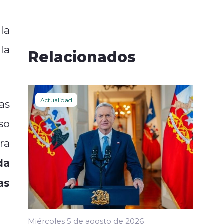
la
la
Relacionados
Actualidad
as
so
ra
da
as
Miércoles 5 de agosto de 2026