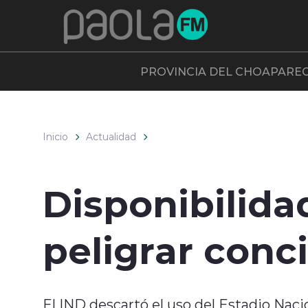
Click acá para ir directamente al contenido
PROVINCIA DEL CHOAPA
RE
Inicio
Actualidad
Disponibilida
peligrar conc
El IND descartó el uso del Estadio Naci