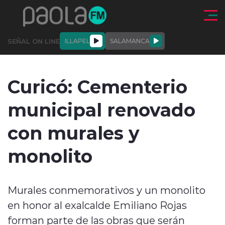
Click acá para ir directamente al contenido
SEÑAL ON LINE
ILLAPEL
SALAMANCA
QUIÉNE
NALES
ACTUALIDAD
DEPORTES
ENTREVISTAS
Curicó: Cementerio
SOMOS
municipal renovado
con murales y
monolito
modo claro
Murales conmemorativos y un monolito
en honor al exalcalde Emiliano Rojas
forman parte de las obras que serán