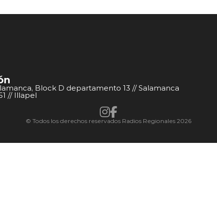
ón
alamanca, Block D departamento 13 // Salamanca
 // Illapel
© Todos los derechos reservados Radios Regionales 2026