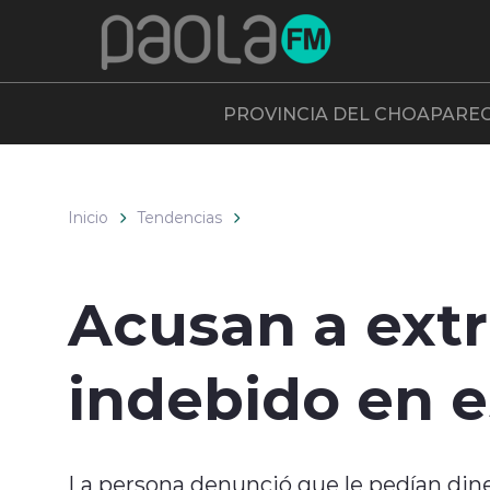
Click acá para ir directamente al contenido
PROVINCIA DEL CHOAPA
RE
Inicio
Tendencias
Acusan a extr
indebido en 
La persona denunció que le pedían din