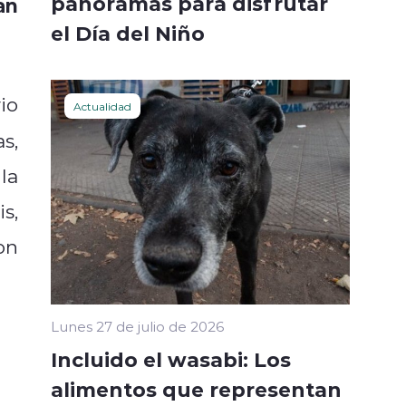
panoramas para disfrutar
an
el Día del Niño
io
Actualidad
s,
la
s,
on
Lunes 27 de julio de 2026
Incluido el wasabi: Los
alimentos que representan