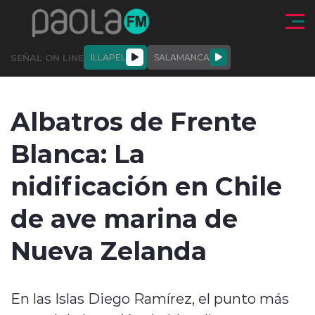
Click acá para ir directamente al contenido
SEÑAL ON LINE
ILLAPEL
SALAMANCA
QUIÉNE
NALES
ACTUALIDAD
DEPORTES
ENTREVISTAS
Albatros de Frente
SOMOS
Blanca: La
nidificación en Chile
de ave marina de
modo claro
Nueva Zelanda
En las Islas Diego Ramírez, el punto más