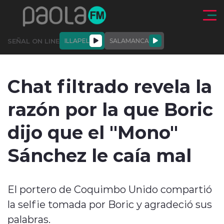
Click acá para ir directamente al contenido
SEÑAL ON LINE
ILLAPEL
SALAMANCA
QUIÉNE
NALES
ACTUALIDAD
DEPORTES
ENTREVISTAS
Chat filtrado revela la
SOMOS
razón por la que Boric
dijo que el "Mono"
Sánchez le caía mal
modo claro
El portero de Coquimbo Unido compartió
la selfie tomada por Boric y agradeció sus
palabras.