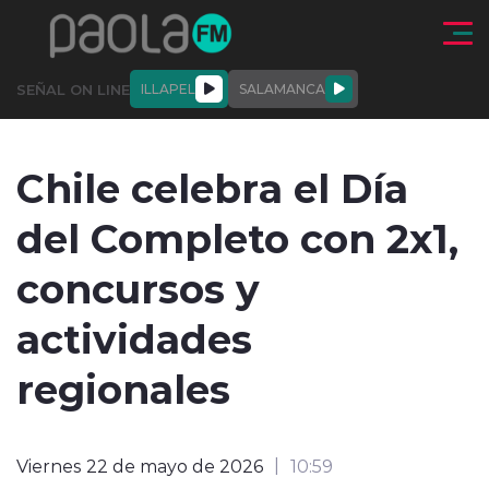
Click acá para ir directamente al contenido
SEÑAL ON LINE
ILLAPEL
SALAMANCA
QUIÉNE
NALES
ACTUALIDAD
DEPORTES
ENTREVISTAS
Chile celebra el Día
SOMOS
del Completo con 2x1,
concursos y
actividades
modo claro
regionales
Viernes 22 de mayo de 2026
10:59