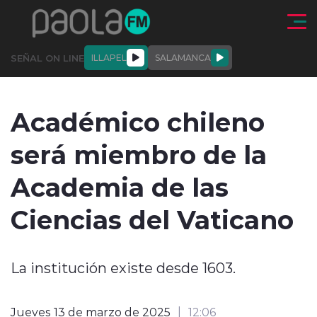
Click acá para ir directamente al contenido
SEÑAL ON LINE
ILLAPEL
SALAMANCA
QUIÉNE
NALES
ACTUALIDAD
DEPORTES
ENTREVISTAS
Académico chileno
SOMOS
será miembro de la
Academia de las
Ciencias del Vaticano
modo claro
La institución existe desde 1603.
Jueves 13 de marzo de 2025
12:06