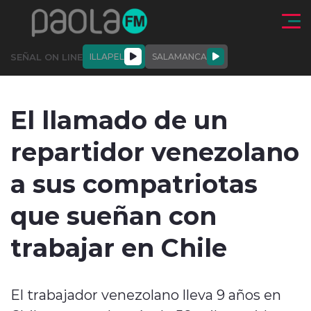
Click acá para ir directamente al contenido
SEÑAL ON LINE
ILLAPEL
SALAMANCA
QUIÉNE
NALES
ACTUALIDAD
DEPORTES
ENTREVISTAS
El llamado de un
SOMOS
repartidor venezolano
a sus compatriotas
que sueñan con
modo claro
trabajar en Chile
El trabajador venezolano lleva 9 años en