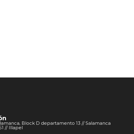
ón
alamanca, Block D departamento 13 // Salamanca
 // Illapel