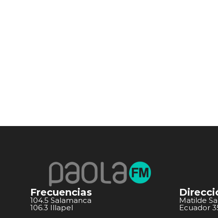
Frecuencias
Direcci
104.5 Salamanca
Matilde S
106.3 Illapel
Ecuador 351