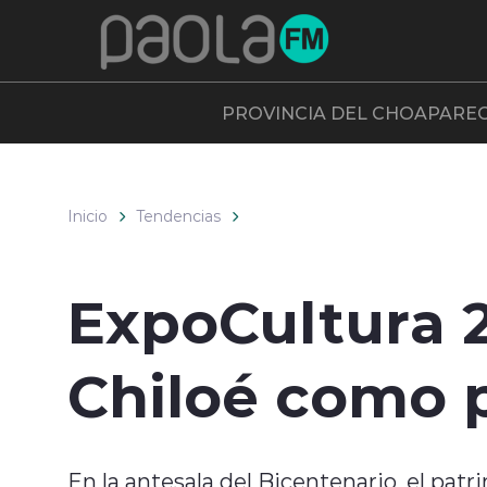
Click acá para ir directamente al contenido
PROVINCIA DEL CHOAPA
RE
Inicio
Tendencias
ExpoCultura 2
Chiloé como 
En la antesala del Bicentenario, el pat