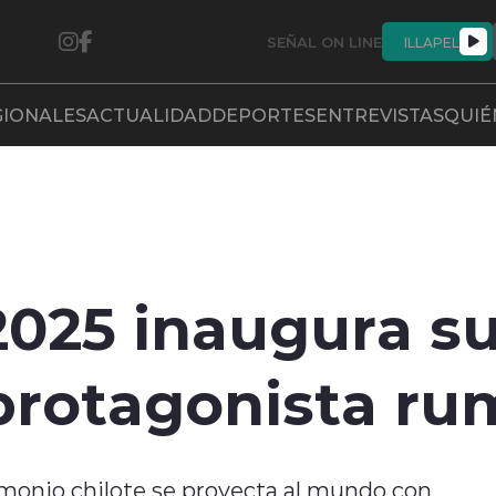
SEÑAL ON LINE
ILLAPEL
GIONALES
ACTUALIDAD
DEPORTES
ENTREVISTAS
QUIÉ
025 inaugura su
protagonista ru
rimonio chilote se proyecta al mundo con