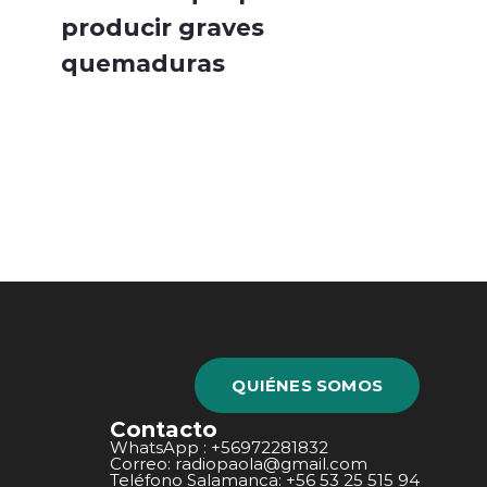
producir graves
quemaduras
QUIÉNES SOMOS
Contacto
WhatsApp : +56972281832
Correo: radiopaola@gmail.com
Teléfono Salamanca: +56 53 25 515 94