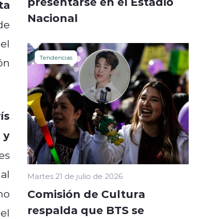
presentarse en el Estadio
ta
Nacional
de
el
Tendencias
ón
ís
 y
es
al
Martes 21 de julio de 2026
Comisión de Cultura
no
respalda que BTS se
el