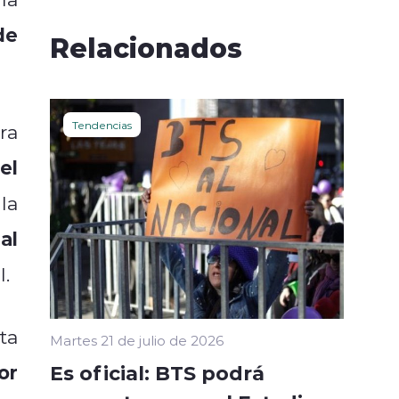
de
Relacionados
Tendencias
ra
el
la
al
l.
ta
Martes 21 de julio de 2026
or
Es oficial: BTS podrá