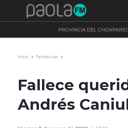
Click acá para ir directamente al contenido
PROVINCIA DEL CHOAPA
RE
Inicio
Tendencias
Fallece queri
Andrés Caniu