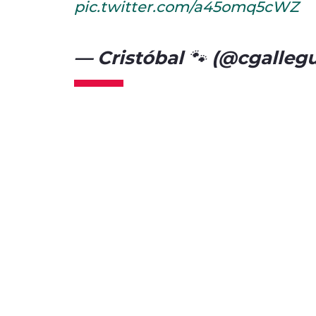
pic.twitter.com/a45omq5cWZ
— Cristóbal 🐾 (@cgallegu