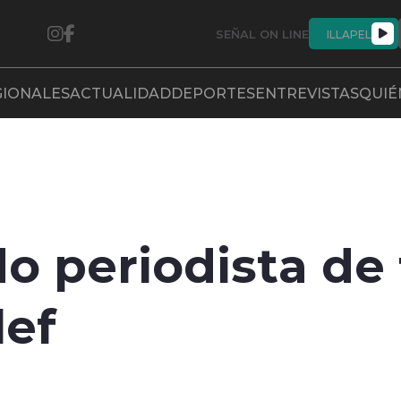
SEÑAL ON LINE
ILLAPEL
GIONALES
ACTUALIDAD
DEPORTES
ENTREVISTAS
QUIÉ
do periodista de
lef