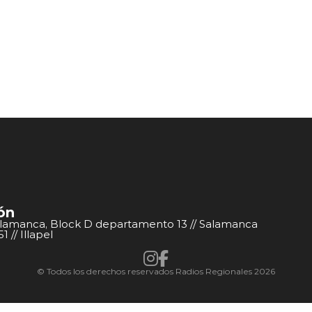
ón
alamanca, Block D departamento 13 // Salamanca
 // Illapel
© Todos los derechos reservados Radios Regionales 2026