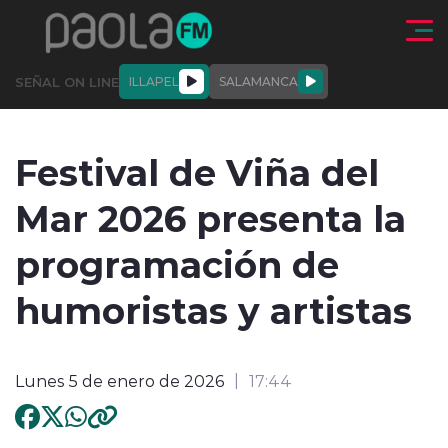
Click acá para ir directamente al contenido
SEÑAL ON LINE
ILLAPEL
SALAMANCA
QUIÉNE
NALES
ACTUALIDAD
DEPORTES
ENTREVISTAS
Festival de Viña del
SOMOS
Mar 2026 presenta la
programación de
humoristas y artistas
modo claro
Lunes 5 de enero de 2026
17:44