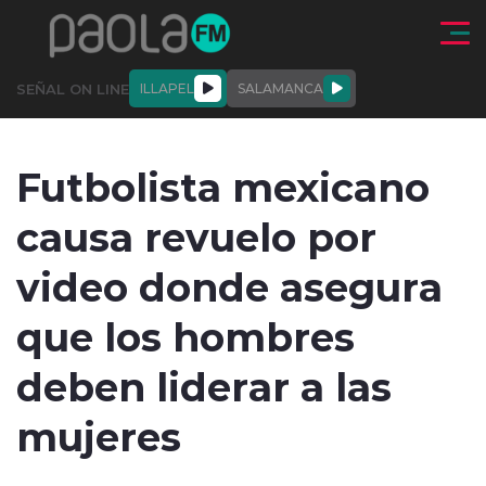
Click acá para ir directamente al contenido
SEÑAL ON LINE
ILLAPEL
SALAMANCA
QUIÉNE
NALES
ACTUALIDAD
DEPORTES
ENTREVISTAS
Futbolista mexicano
SOMOS
causa revuelo por
video donde asegura
que los hombres
modo claro
deben liderar a las
mujeres