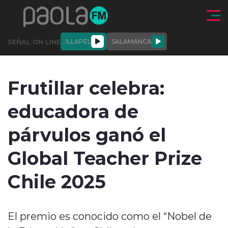
Click acá para ir directamente al contenido
SEÑAL ON LINE
ILLAPEL
SALAMANCA
QUIÉNE
NALES
ACTUALIDAD
DEPORTES
ENTREVISTAS
Frutillar celebra:
SOMOS
educadora de
párvulos ganó el
Global Teacher Prize
modo claro
Chile 2025
El premio es conocido como el “Nobel de