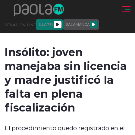
Click acá para ir directamente al contenido
SEÑAL ON LINE
ILLAPEL
SALAMANCA
QUIÉNE
NALES
ACTUALIDAD
DEPORTES
ENTREVISTAS
Insólito: joven
SOMOS
manejaba sin licencia
y madre justificó la
falta en plena
modo claro
fiscalización
El procedimiento quedó registrado en el