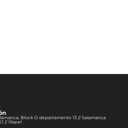
ón
alamanca, Block D departamento 13 // Salamanca
 // Illapel