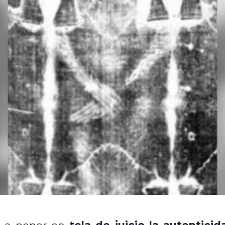
tela de juicio la autenticid
ó a poner en