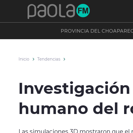
Click acá para ir directamente al contenido
PROVINCIA DEL CHOAPA
RE
Inicio
Tendencias
Investigación
humano del ro
Las simulaciones 3D mostraron que el ro