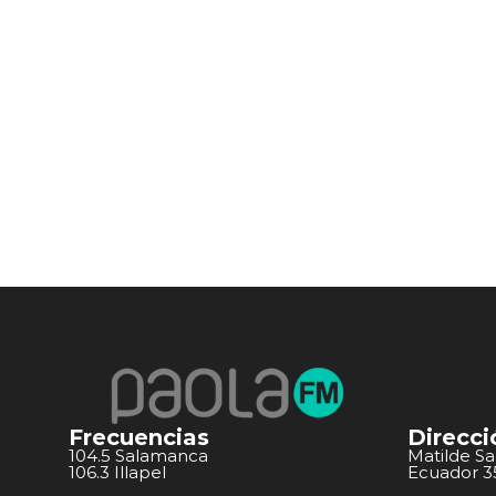
Frecuencias
Direcci
104.5 Salamanca
Matilde S
106.3 Illapel
Ecuador 351