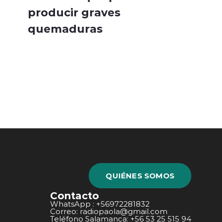
producir graves
quemaduras
QUIÉNES SOMOS
Contacto
WhatsApp : +56972281832
Correo: radiopaola@gmail.com
Teléfono Salamanca: +56 53 25 515 94