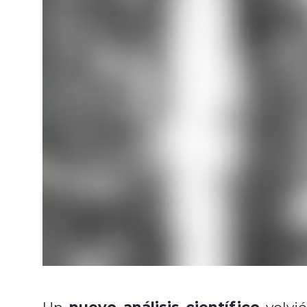
nuevo análisis científico
Un
volvi