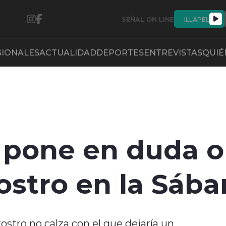
SEÑAL ON LINE
ILLAPEL
GIONALES
ACTUALIDAD
DEPORTES
ENTREVISTAS
QUIÉ
 pone en duda o
stro en la Sába
stro no calza con el que dejaría un