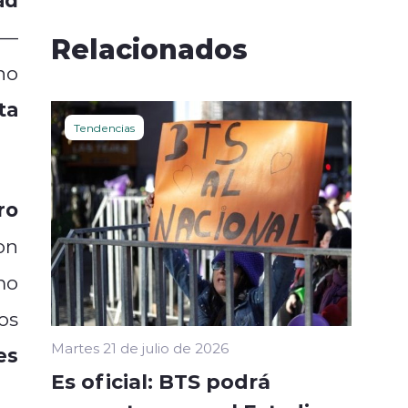
—
Relacionados
no
ta
Tendencias
ro
on
mo
os
Martes 21 de julio de 2026
es
Es oficial: BTS podrá