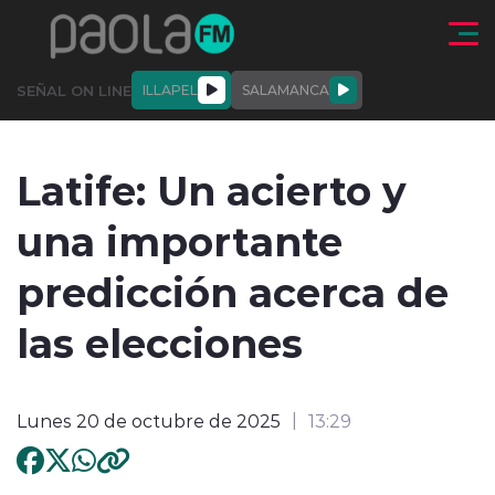
Click acá para ir directamente al contenido
SEÑAL ON LINE
ILLAPEL
SALAMANCA
QUIÉNE
NALES
ACTUALIDAD
DEPORTES
ENTREVISTAS
Latife: Un acierto y
SOMOS
una importante
predicción acerca de
las elecciones
modo claro
Lunes 20 de octubre de 2025
13:29